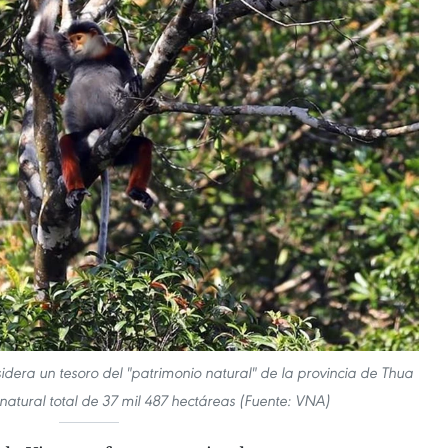
dera un tesoro del "patrimonio natural" de la provincia de Thua
natural total de 37 mil 487 hectáreas (Fuente: VNA)