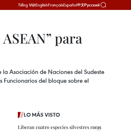
Tiếng Việt
English
Français
Español
Русский
中文
e ASEAN” para
 la Asociación de Naciones del Sudeste
s Funcionarios del bloque sobre el
LO MÁS VISTO
Liberan cuatro especies silvestres raras