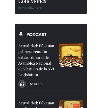
Conexiones"
07/08/2026 03:08
PODCAST
Actualidad: Efectúan
primera reunión
extraordinaria de
Asamblea Nacional
de Vietnam de la XVI
Legislatura
ESCUCHAR
Actualidad: Efectúan