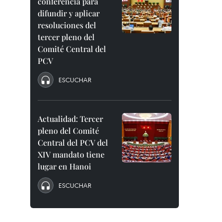
conferencia para
difundir y aplicar
resoluciones del
tercer pleno del
Comité Central del
PCV
ESCUCHAR
Actualidad: Tercer
pleno del Comité
Central del PCV del
XIV mandato tiene
lugar en Hanoi
ESCUCHAR