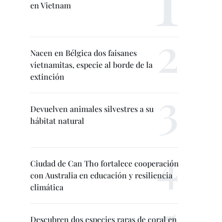
en Vietnam
Nacen en Bélgica dos faisanes
vietnamitas, especie al borde de la
extinción
Devuelven animales silvestres a su
hábitat natural
Ciudad de Can Tho fortalece cooperación
con Australia en educación y resiliencia
climática
Descubren dos especies raras de coral en