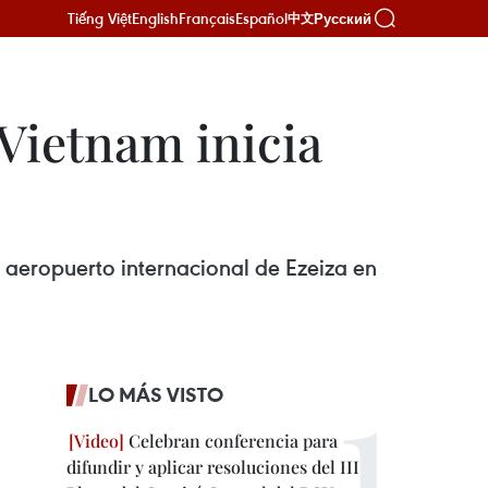
Tiếng Việt
English
Français
Español
Русский
中文
Vietnam inicia
l aeropuerto internacional de Ezeiza en
LO MÁS VISTO
Celebran conferencia para
difundir y aplicar resoluciones del III