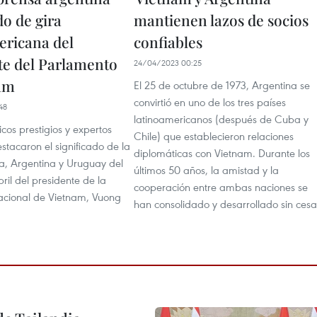
do de gira
mantienen lazos de socios
ericana del
confiables
te del Parlamento
24/04/2023 00:25
am
El 25 de octubre de 1973, Argentina se
convirtió en uno de los tres países
48
latinoamericanos (después de Cuba y
icos prestigios y expertos
Chile) que establecieron relaciones
stacaron el significado de la
diplomáticas con Vietnam. Durante los
a, Argentina y Uruguay del
últimos 50 años, la amistad y la
bril del presidente de la
cooperación entre ambas naciones se
cional de Vietnam, Vuong
han consolidado y desarrollado sin cesa