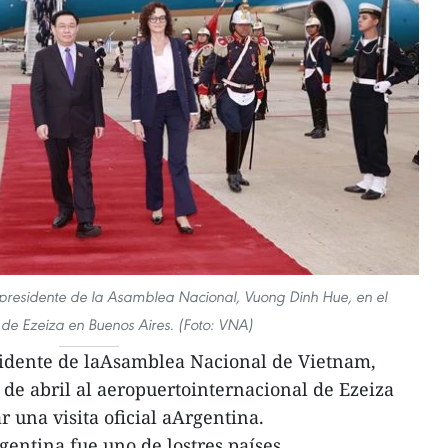
presidente de la Asamblea Nacional, Vuong Dinh Hue, en el
de Ezeiza en Buenos Aires. (Foto: VNA)
sidente de laAsamblea Nacional de Vietnam,
 de abril al aeropuertointernacional de Ezeiza
r una visita oficial aArgentina.
gentina fue uno de lostres países