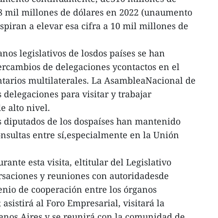
,8 mil millones de dólares en 2022 (unaumento
piran a elevar esa cifra a 10 mil millones de
anos legislativos de losdos países se han
tercambios de delegaciones ycontactos en el
ntarios multilaterales. La AsambleaNacional de
elegaciones para visitar y trabajar
e alto nivel.
os diputados de los dospaíses han mantenido
onsultas entre sí,especialmente en la Unión
ante esta visita, eltitular del Legislativo
rsaciones y reuniones con autoridadesde
enio de cooperación entre los órganos
; asistirá al Foro Empresarial, visitará la
os Aires y se reunirá con la comunidad de