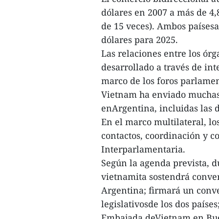
dólares en 2007 a más de 4
de 15 veces). Ambos paísesas
dólares para 2025.
Las relaciones entre los órg
desarrollado a través de in
marco de los foros parlame
Vietnam ha enviado muchas d
enArgentina, incluidas las d
En el marco multilateral, l
contactos, coordinación y c
Interparlamentaria.
Según la agenda prevista, dur
vietnamita sostendrá conve
Argentina; firmará un conv
legislativosde los dos países
Embajada deVietnam en Buen