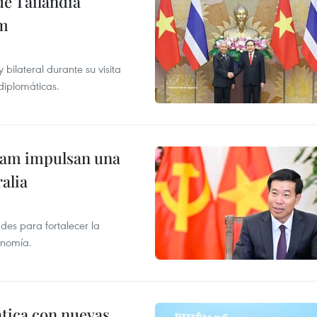
de Tailandia
am
ilateral durante su visita
 diplomáticas.
tnam impulsan una
alia
des para fortalecer la
onomía.
ática con nuevas