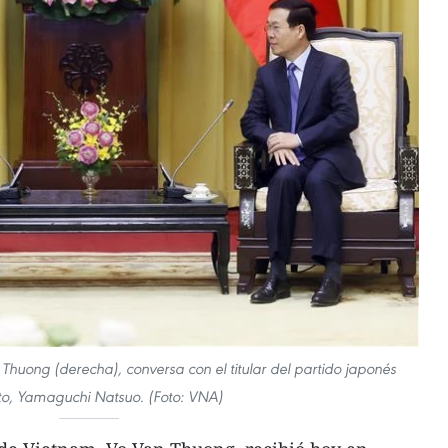
Thuong (derecha), conversa con el titular del partido japonés
o, Yamaguchi Natsuo. (Foto: VNA)