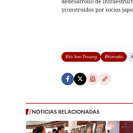
dedesarrollo de infraestruc
yconstruidos por socios japo
#Vo Van Thuong
#Komeito
#
NOTICIAS RELACIONADAS