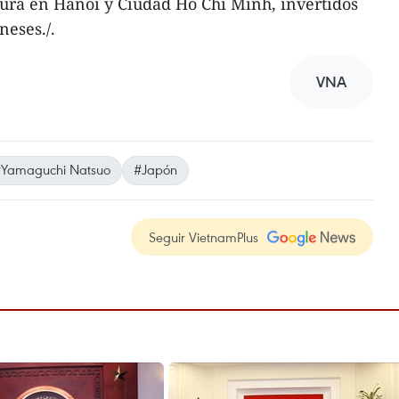
tura en Hanoi y Ciudad Ho Chi Minh, invertidos
neses./.
VNA
Yamaguchi Natsuo
#Japón
Seguir VietnamPlus