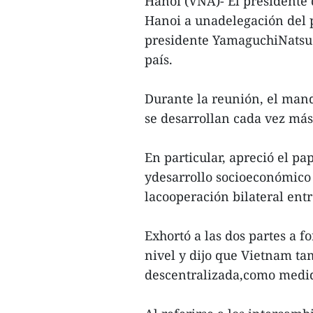
Hanoi (VNA)- El presidente
Hanoi a unadelegación del 
presidente YamaguchiNatsuo,
país.
Durante la reunión, el mand
se desarrollan cada vez más 
En particular, apreció el pa
ydesarrollo socioeconómico 
lacooperación bilateral ent
Exhortó a las dos partes a f
nivel y dijo que Vietnam t
descentralizada,como medid