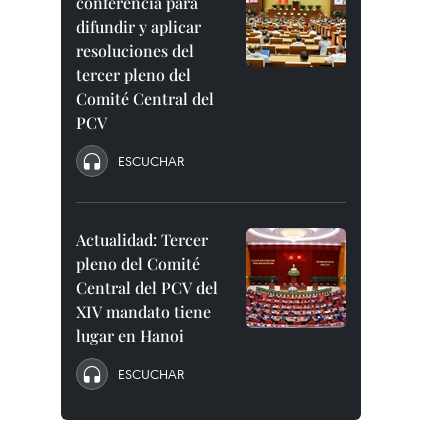
conferencia para
difundir y aplicar
resoluciones del
tercer pleno del
Comité Central del
PCV
ESCUCHAR
Actualidad: Tercer
pleno del Comité
Central del PCV del
XIV mandato tiene
lugar en Hanoi
ESCUCHAR