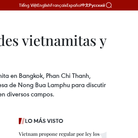
Tiếng Việt
English
Français
Español
Русский
中文
es vietnamitas y
amita en Bangkok, Phan Chi Thanh,
desa de Nong Bua Lamphu para discutir
en diversos campos.
LO MÁS VISTO
Vietnam propone regular por ley los