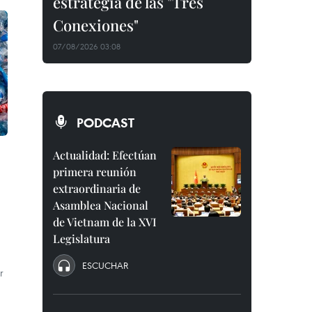
estrategia de las "Tres
Conexiones"
07/08/2026 03:08
PODCAST
Actualidad: Efectúan
primera reunión
extraordinaria de
Asamblea Nacional
de Vietnam de la XVI
Legislatura
ESCUCHAR
r