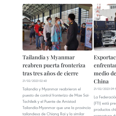
Tailandia y Myanmar
Exportac
reabren puerta fronteriza
enfrenta
tras tres años de cierre
medio de
China
21/02/2023 02:40
Tailandia y Myanmar reabrieron el
21/02/2023 09:
puesto de control fronterizo de Mae Sai-
La Federación
Tachileik y el Puente de Amistad
(FTI) está pr
Tailandia-Myanmar que une la provincia
productos chi
tailandesa de Chiang Rai y la similar
reapertura de