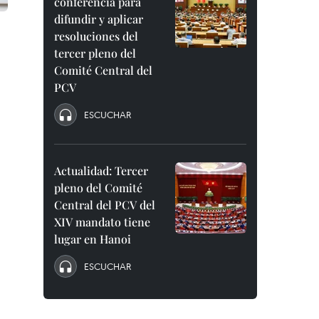
conferencia para
difundir y aplicar
resoluciones del
tercer pleno del
Comité Central del
PCV
ESCUCHAR
Actualidad: Tercer
pleno del Comité
Central del PCV del
XIV mandato tiene
lugar en Hanoi
ESCUCHAR