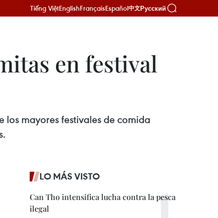
Tiếng Việt
English
Français
Español
Русский
中文
itas en festival
e los mayores festivales de comida
s.
LO MÁS VISTO
Can Tho intensifica lucha contra la pesca
ilegal