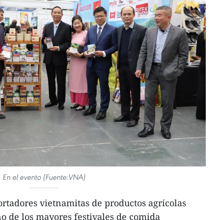
En el evento (Fuente:VNA)
rtadores vietnamitas de productos agrícolas
o de los mayores festivales de comida