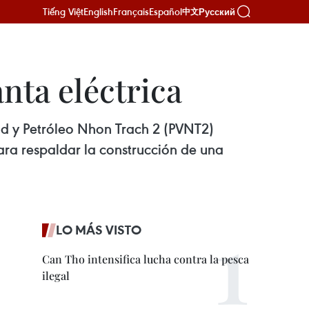
Tiếng Việt
English
Français
Español
Русский
中文
nta eléctrica
d y Petróleo Nhon Trach 2 (PVNT2)
para respaldar la construcción de una
LO MÁS VISTO
Can Tho intensifica lucha contra la pesca
ilegal