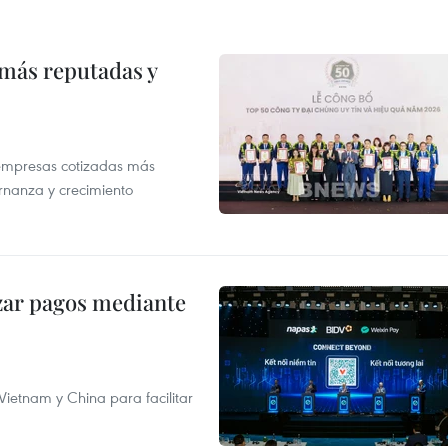
 más reputadas y
 empresas cotizadas más
rnanza y crecimiento
izar pagos mediante
ietnam y China para facilitar