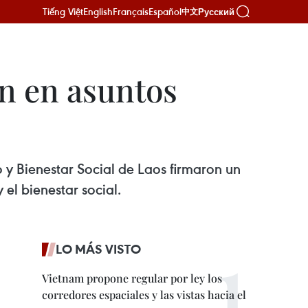
Tiếng Việt
English
Français
Español
Русский
中文
n en asuntos
 y Bienestar Social de Laos firmaron un
el bienestar social.
LO MÁS VISTO
Vietnam propone regular por ley los
corredores espaciales y las vistas hacia el