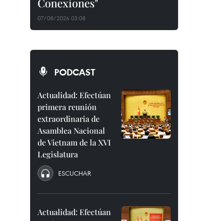
Conexiones"
07/08/2026 03:08
PODCAST
Actualidad: Efectúan
primera reunión
extraordinaria de
Asamblea Nacional
de Vietnam de la XVI
Legislatura
ESCUCHAR
Actualidad: Efectúan