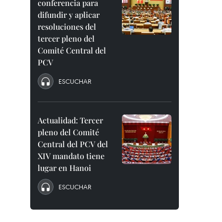
conferencia para
difundir y aplicar
resoluciones del
tercer pleno del
Comité Central del
PCV
ESCUCHAR
Actualidad: Tercer
pleno del Comité
Central del PCV del
XIV mandato tiene
lugar en Hanoi
ESCUCHAR