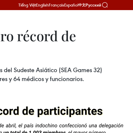
Tiếng Việt
English
Français
Español
Русский
中文
ro récord de
os del Sudeste Asiático (SEA Games 32)
res y 64 médicos y funcionarios.