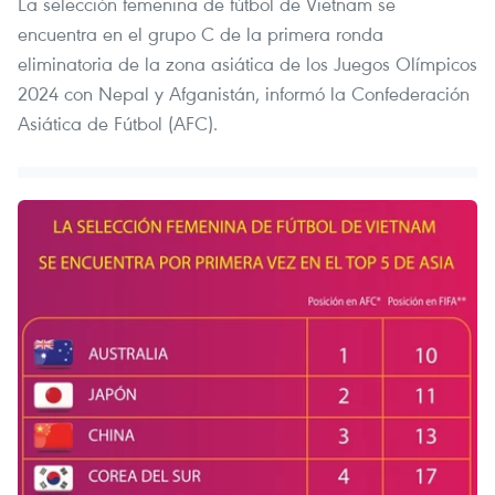
La selección femenina de fútbol de Vietnam se
encuentra en el grupo C de la primera ronda
eliminatoria de la zona asiática de los Juegos Olímpicos
2024 con Nepal y Afganistán, informó la Confederación
Asiática de Fútbol (AFC).