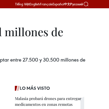
Tiếng Việt
English
Français
Español
Русский
中文
l millones de
aptar entre 27.500 y 30.500 millones de
LO MÁS VISTO
Malasia probará drones para entregar
medicamentos en zonas remotas