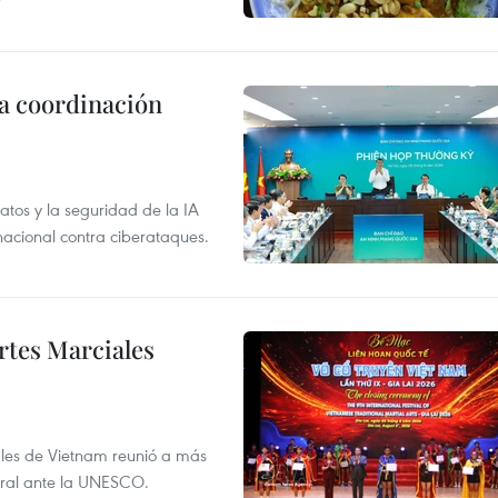
la coordinación
atos y la seguridad de la IA
 nacional contra ciberataques.
rtes Marciales
nales de Vietnam reunió a más
tural ante la UNESCO.