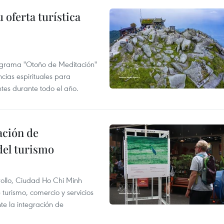
 oferta turística
ograma "Otoño de Meditación"
ncias espirituales para
ntes durante todo el año.
ación de
del turismo
rollo, Ciudad Ho Chi Minh
 turismo, comercio y servicios
te la integración de