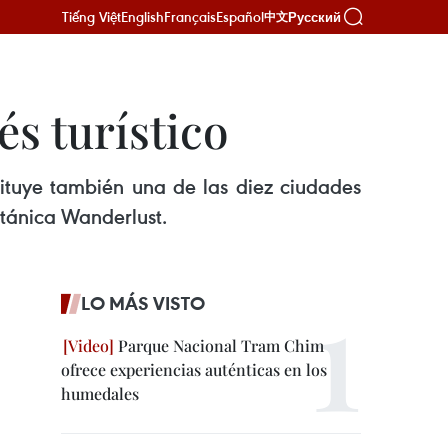
Tiếng Việt
English
Français
Español
Русский
中文
s turístico
tituye también una de las diez ciudades
itánica Wanderlust.
LO MÁS VISTO
Parque Nacional Tram Chim
ofrece experiencias auténticas en los
humedales