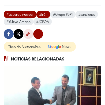
#acuerdo nuclear
#Irán
#Grupo P5+1
#sanciones
#Yukiya Amano
#JCPOA
Theo dõi VietnamPlus
NOTICIAS RELACIONADAS