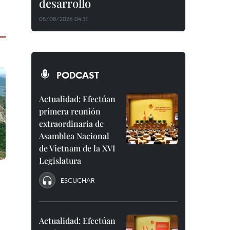
desarrollo
05/08/2026 04:31
PODCAST
Actualidad: Efectúan
primera reunión
extraordinaria de
Asamblea Nacional
de Vietnam de la XVI
Legislatura
ESCUCHAR
Actualidad: Efectúan