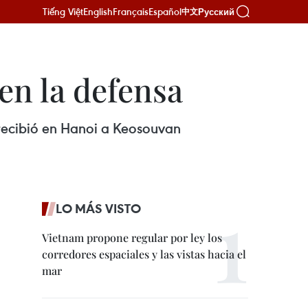
Tiếng Việt
English
Français
Español
Русский
中文
en la defensa
 recibió en Hanoi a Keosouvan
LO MÁS VISTO
Vietnam propone regular por ley los
corredores espaciales y las vistas hacia el
mar