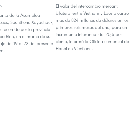
El valor del intercambio mercantil
59
bilateral entre Vietnam y Laos alcanzó
denta de la Asamblea
más de 824 millones de dólares en los
Laos, Sounthone Xayachack,
primeros seis meses del año, para un
n recorrido por la provincia
incremento interanual del 20,6 por
oa Binh, en el marco de su
ciento, informó la Oficina comercial de
bajo del 19 al 22 del presente
Hanoi en Vientiane.
am.