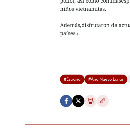
pollo), así como comidasesp
niños vietnamitas.
Además,disfrutaron de actua
países./.
#España
#Año Nuevo Lunar