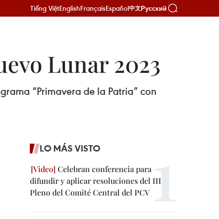
Tiếng Việt
English
Français
Español
Русский
中文
uevo Lunar 2023
ograma “Primavera de la Patria” con
LO MÁS VISTO
Celebran conferencia para
difundir y aplicar resoluciones del III
Pleno del Comité Central del PCV