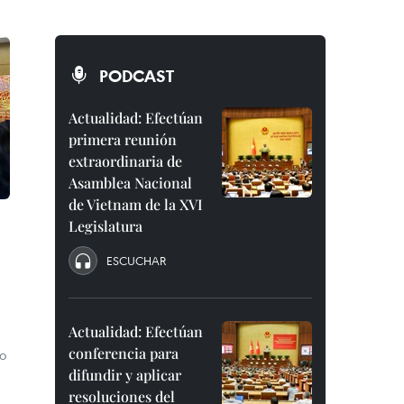
PODCAST
Actualidad: Efectúan
primera reunión
extraordinaria de
Asamblea Nacional
de Vietnam de la XVI
Legislatura
ESCUCHAR
Actualidad: Efectúan
conferencia para
to
difundir y aplicar
resoluciones del