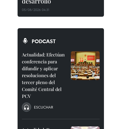
desarrollo
05/08/2026 04:31
PODCAST
Actualidad: Efectúan
conferencia para
difundir y aplicar
resoluciones del
tercer pleno del
Comité Central del
PCV
ESCUCHAR