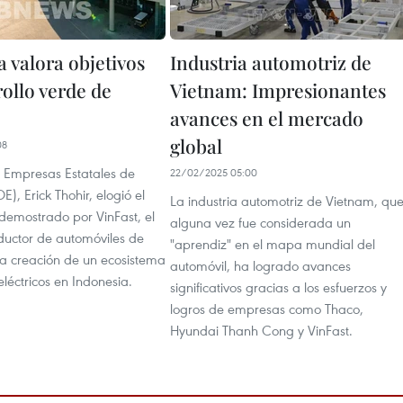
 valora objetivos
Industria automotriz de
ollo verde de
Vietnam: Impresionantes
avances en el mercado
global
08
e Empresas Estatales de
22/02/2025 05:00
E), Erick Thohir, elogió el
La industria automotriz de Vietnam, qu
emostrado por VinFast, el
alguna vez fue considerada un
oductor de automóviles de
"aprendiz" en el mapa mundial del
la creación de un ecosistema
automóvil, ha logrado avances
eléctricos en Indonesia.
significativos gracias a los esfuerzos y
logros de empresas como Thaco,
Hyundai Thanh Cong y VinFast.