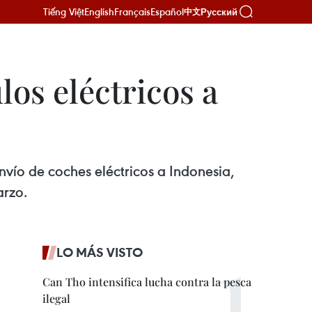
Tiếng Việt
English
Français
Español
Русский
中文
los eléctricos a
nvío de coches eléctricos a Indonesia,
arzo.
LO MÁS VISTO
Can Tho intensifica lucha contra la pesca
ilegal