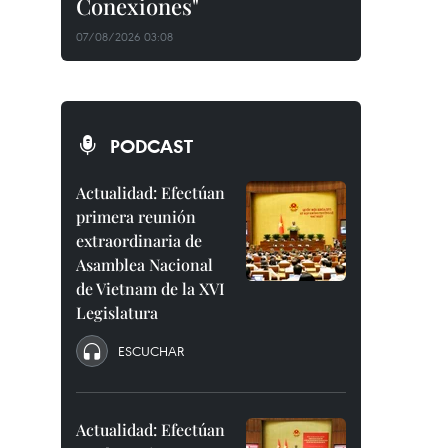
Conexiones"
07/08/2026 03:08
PODCAST
Actualidad: Efectúan
primera reunión
extraordinaria de
Asamblea Nacional
de Vietnam de la XVI
Legislatura
ESCUCHAR
Actualidad: Efectúan