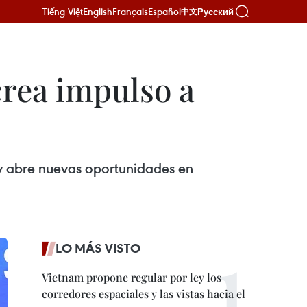
Tiếng Việt
English
Français
Español
Русский
中文
crea impulso a
l y abre nuevas oportunidades en
LO MÁS VISTO
Vietnam propone regular por ley los
corredores espaciales y las vistas hacia el