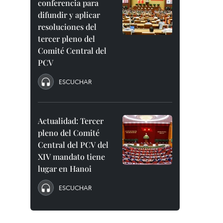
conferencia para
difundir y aplicar
resoluciones del
tercer pleno del
Comité Central del
PCV
ESCUCHAR
Actualidad: Tercer
pleno del Comité
Central del PCV del
XIV mandato tiene
lugar en Hanoi
ESCUCHAR