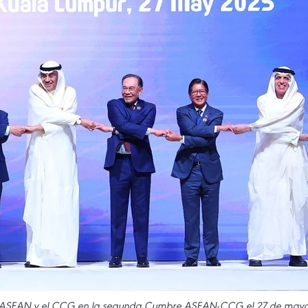
e la ASEAN y el CCG en la segunda Cumbre ASEAN-CCG el 27 de may