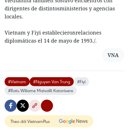
vietnamita también sostuvo encuentros con
dirigentes de distintosministerios y agencias
locales.
Vietnam y Fiyi establecieronrelaciones
diplomáticas el 14 de mayo de 1993./.
VNA
#Vietnam
#Nguyen Van Trung
#Fiyi
#Ratu Wiliame Maivalili Katonivere
Theo dõi VietnamPlus