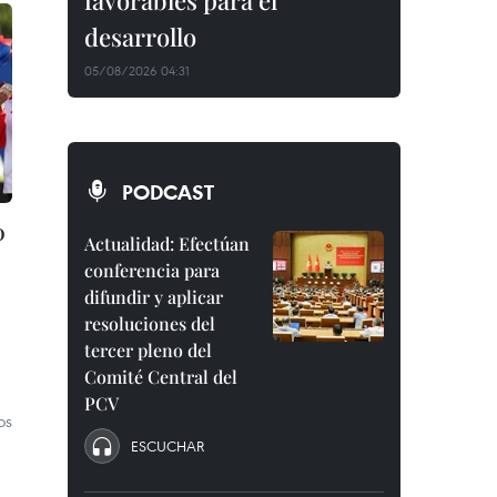
favorables para el
desarrollo
05/08/2026 04:31
PODCAST
0
Actualidad: Efectúan
conferencia para
difundir y aplicar
resoluciones del
tercer pleno del
Comité Central del
PCV
os
ESCUCHAR