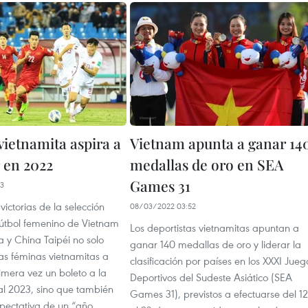
vietnamita aspira a
Vietnam apunta a ganar 14
 en 2022
medallas de oro en SEA
Games 31
13
victorias de la selección
08/03/2022 03:52
fútbol femenino de Vietnam
Los deportistas vietnamitas apuntan a
a y China Taipéi no solo
ganar 140 medallas de oro y liderar la
as féminas vietnamitas a
clasificación por países en los XXXI Jueg
imera vez un boleto a la
Deportivos del Sudeste Asiático (SEA
l 2023, sino que también
Games 31), previstos a efectuarse del 12
xpectativa de un “año