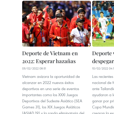
Deporte de Vietnam en
Deporte 
2022: Esperar hazañas
despegar
05/02/2022 08:51
10/02/2022 04:
Vietnam avizora la oportunidad de
Las recientes 
alcanzar en 2022 nuevos éxitos
nacional de 
deportivos en una serie de eventos
ante Tailandi
importantes como los XXXI Juegos
ayudaron a l
Deportivos del Sudeste Asiático (SEA
ganar por pr
Games 31), los XIX Juegos Asiáticos
Copa Mundia
(ASIAD 19) y la ronda eliminatoria del
crearon la e