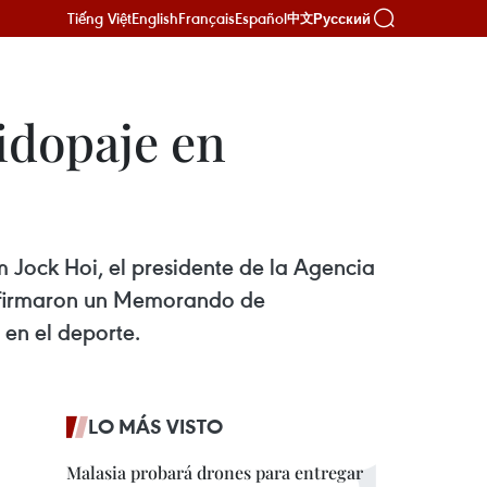
Tiếng Việt
English
Français
Español
Русский
中文
idopaje en
 Jock Hoi, el presidente de la Agencia
i, firmaron un Memorando de
 en el deporte.
LO MÁS VISTO
Malasia probará drones para entregar