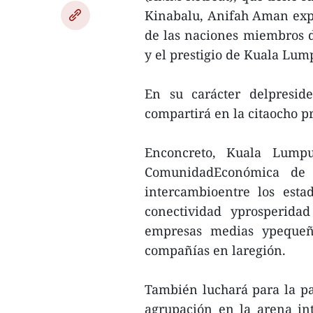
Kinabalu, Anifah Aman expr
de las naciones miembros d
y el prestigio de Kuala Lum
En su carácter delpresid
compartirá en la citaocho pri
Enconcreto, Kuala Lumpu
ComunidadEconómica de l
intercambioentre los est
conectividad yprosperida
empresas medias ypequeña
compañías en laregión.
También luchará para la paz
agrupación en la arena in