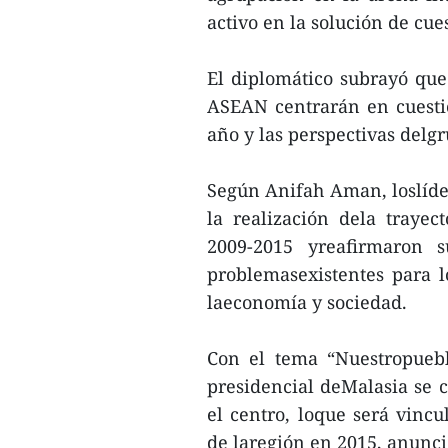
activo en la solución de cu
El diplomático subrayó que
ASEAN centrarán en cuestio
año y las perspectivas delg
Según Anifah Aman, loslíder
la realización dela traye
2009-2015 yreafirmaron 
problemasexistentes para l
laeconomía y sociedad.
Con el tema “Nuestropuebl
presidencial deMalasia se
el centro, loque será vincu
de laregión en 2015, anunci