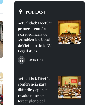
PODCAST
Actualidad: Efectúan
primera reunión
extraordinaria de
Asamblea Nacional
de Vietnam de la XVI
Legislatura
ESCUCHAR
Actualidad: Efectúan
conferencia para
difundir y aplicar
resoluciones del
tercer pleno del