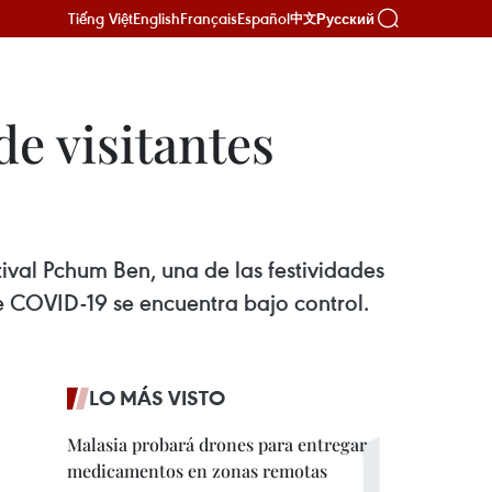
Tiếng Việt
English
Français
Español
Русский
中文
de visitantes
tival Pchum Ben, una de las festividades
e COVID-19 se encuentra bajo control.
LO MÁS VISTO
Malasia probará drones para entregar
medicamentos en zonas remotas