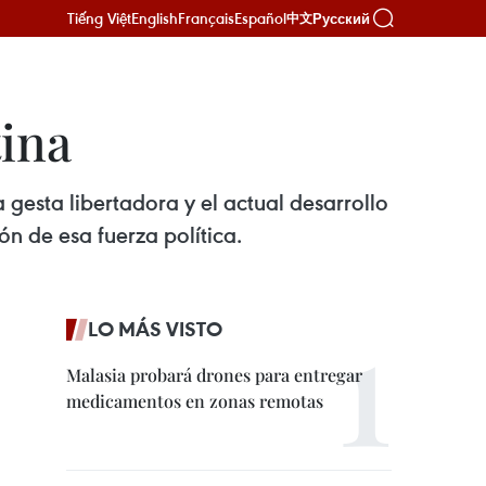
Tiếng Việt
English
Français
Español
Русский
中文
tina
gesta libertadora y el actual desarrollo
ón de esa fuerza política.
LO MÁS VISTO
Malasia probará drones para entregar
medicamentos en zonas remotas