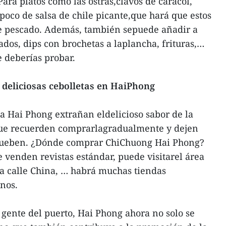
Para platos como las ostras,clavos de caracol,
 poco de salsa de chile picante,que hará que estos
e pescado. Además, también sepuede añadir a
eados, dips con brochetas a laplancha, frituras,…
 deberías probar.
 deliciosas cebolletas en HaiPhong
a Hai Phong extrañan eldelicioso sabor de la
í que recuerden comprarlagradualmente y dejen
prueben. ¿Dónde comprar ChiChuong Hai Phong?
venden revistas estándar, puede visitarel área
a calle China, … habrá muchas tiendas
nos.
 gente del puerto, Hai Phong ahora no solo se