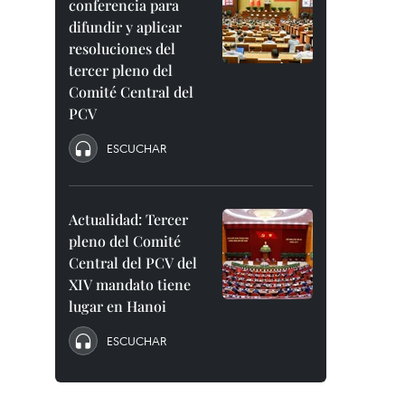
conferencia para
difundir y aplicar
resoluciones del
tercer pleno del
Comité Central del
PCV
ESCUCHAR
Actualidad: Tercer
pleno del Comité
Central del PCV del
XIV mandato tiene
lugar en Hanoi
ESCUCHAR