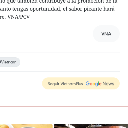
no que también contribuye a la promoción de la
uanto tengas oportunidad, el sabor picante hará
pre. VNA/PCV
VNA
#Vietnam
Seguir VietnamPlus