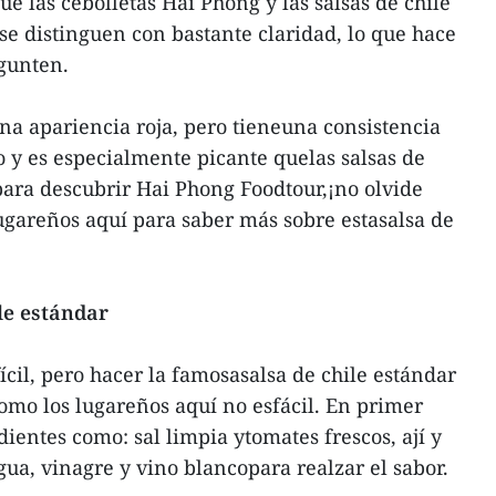
e las cebolletas Hai Phong y las salsas de chile
se distinguen con bastante claridad, lo que hace
gunten.
a apariencia roja, pero tieneuna consistencia
o y es especialmente picante quelas salsas de
 para descubrir Hai Phong Foodtour,¡no olvide
lugareños aquí para saber más sobre estasalsa de
le estándar
cil, pero hacer la famosasalsa de chile estándar
omo los lugareños aquí no esfácil. En primer
edientes como: sal limpia ytomates frescos, ají y
ua, vinagre y vino blancopara realzar el sabor.