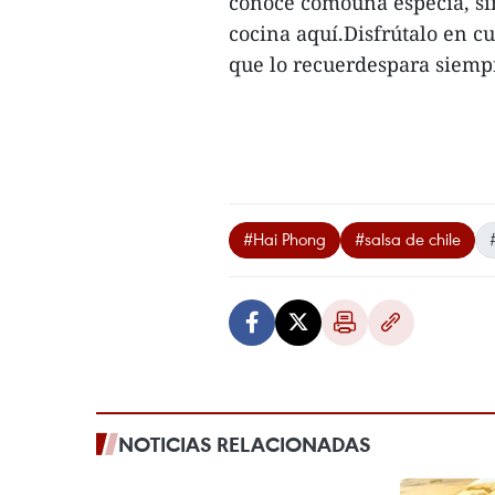
conoce comouna especia, si
cocina aquí.Disfrútalo en c
que lo recuerdespara siem
#Hai Phong
#salsa de chile
NOTICIAS RELACIONADAS