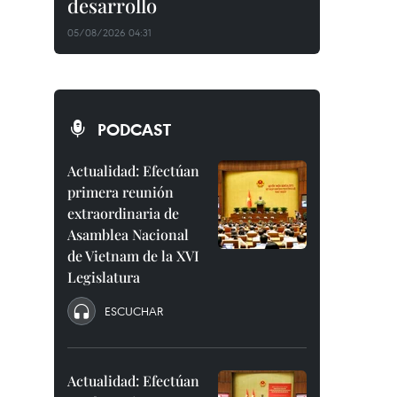
desarrollo
05/08/2026 04:31
PODCAST
Actualidad: Efectúan
primera reunión
extraordinaria de
Asamblea Nacional
de Vietnam de la XVI
Legislatura
ESCUCHAR
Actualidad: Efectúan