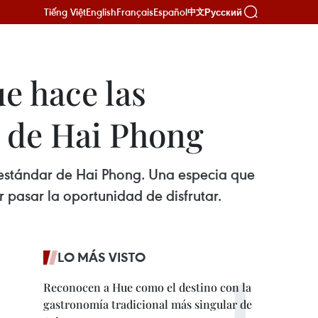
Tiếng Việt
English
Français
Español
Русский
中文
e hace las
a de Hai Phong
le estándar de Hai Phong. Una especia que
 pasar la oportunidad de disfrutar.
LO MÁS VISTO
Reconocen a Hue como el destino con la
gastronomía tradicional más singular de