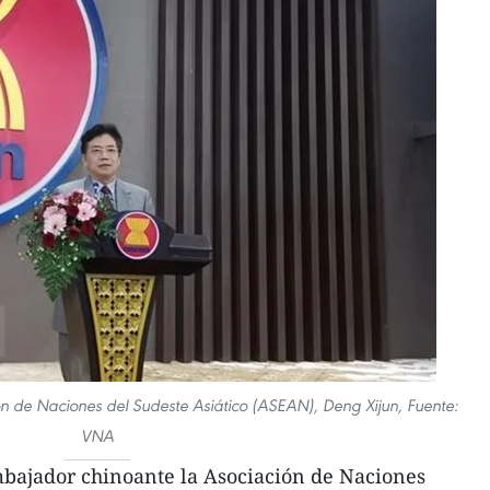
n de Naciones del Sudeste Asiático (ASEAN), Deng Xijun, Fuente:
VNA
mbajador chinoante la Asociación de Naciones