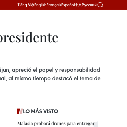
Tiếng Việt
English
Français
Español
Русский
中文
presidente
jun, apreció el papel y responsabilidad
ual, al mismo tiempo destacó el tema de
LO MÁS VISTO
Malasia probará drones para entregar