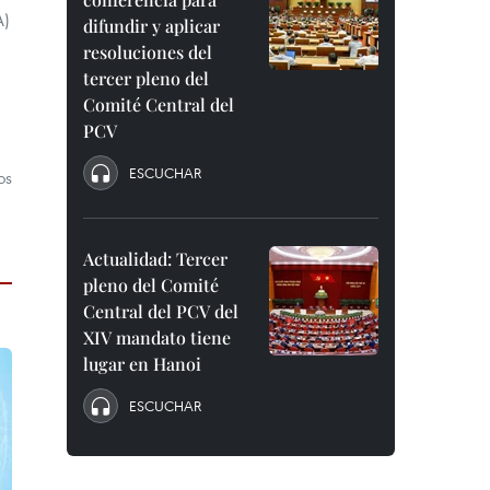
A)
difundir y aplicar
resoluciones del
tercer pleno del
Comité Central del
PCV
ESCUCHAR
os
Actualidad: Tercer
pleno del Comité
Central del PCV del
XIV mandato tiene
lugar en Hanoi
ESCUCHAR