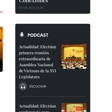
Conexiones"
07/08/2026 03:08
PODCAST
Actualidad: Efectúan
primera reunión
extraordinaria de
Asamblea Nacional
de Vietnam de la XVI
Legislatura
ESCUCHAR
Actualidad: Efectúan
conferencia para