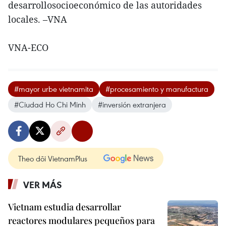
desarrollosocioeconómico de las autoridades
locales. –VNA
VNA-ECO
#mayor urbe vietnamita
#procesamiento y manufactura
#Ciudad Ho Chi Minh
#inversión extranjera
Theo dõi VietnamPlus
VER MÁS
Vietnam estudia desarrollar
reactores modulares pequeños para