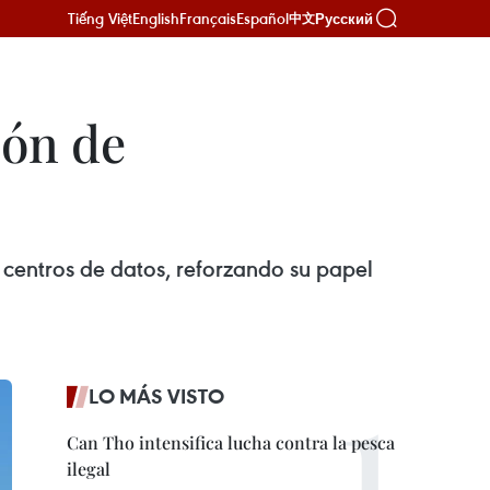
Tiếng Việt
English
Français
Español
Русский
中文
ión de
 centros de datos, reforzando su papel
LO MÁS VISTO
Can Tho intensifica lucha contra la pesca
ilegal