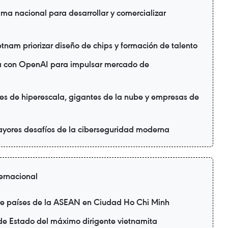
ma nacional para desarrollar y comercializar
ietnam priorizar diseño de chips y formación de talento
ia con OpenAI para impulsar mercado de
es de hiperescala, gigantes de la nube y empresas de
ayores desafíos de la ciberseguridad moderna
ternacional
re países de la ASEAN en Ciudad Ho Chi Minh
a de Estado del máximo dirigente vietnamita