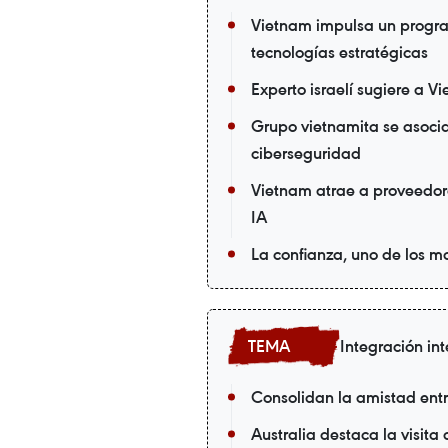
Vietnam impulsa un progra
tecnologías estratégicas
Experto israelí sugiere a V
Grupo vietnamita se asoc
ciberseguridad
Vietnam atrae a proveedor
IA
La confianza, uno de los m
Integración in
Consolidan la amistad ent
Australia destaca la visit