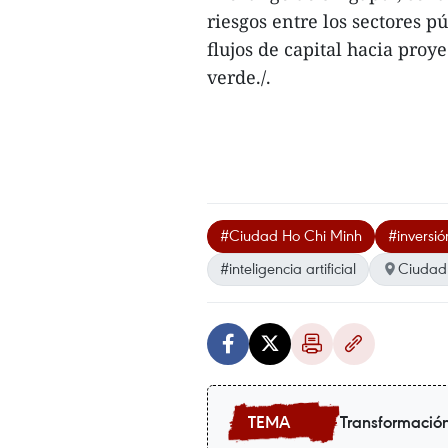
riesgos entre los sectores p
flujos de capital hacia proy
verde./.
#Ciudad Ho Chi Minh
#inversió
#inteligencia artificial
Ciudad
Transformación