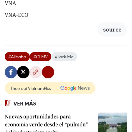
VNA
VNA-ECO
source
#Alibaba
#CLMV
#Jack Ma
Theo dõi VietnamPlus
VER MÁS
Nuevas oportunidades para
economía verde desde el “pulmón”