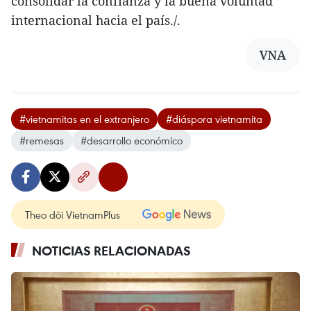
consolidar la confianza y la buena voluntad
internacional hacia el país./.
VNA
#vietnamitas en el extranjero
#diáspora vietnamita
#remesas
#desarrollo económico
Theo dõi VietnamPlus
NOTICIAS RELACIONADAS