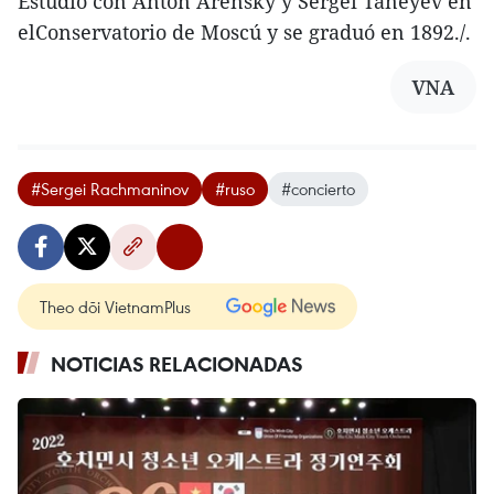
Estudió con Anton Arensky y Sergei Taneyev en
elConservatorio de Moscú y se graduó en 1892./.
VNA
#Sergei Rachmaninov
#ruso
#concierto
Theo dõi VietnamPlus
NOTICIAS RELACIONADAS