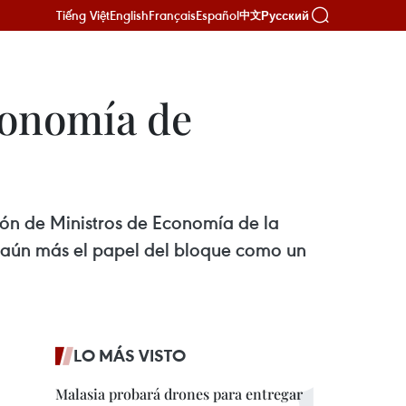
Tiếng Việt
English
Français
Español
Русский
中文
conomía de
ión de Ministros de Economía de la
r aún más el papel del bloque como un
LO MÁS VISTO
Malasia probará drones para entregar