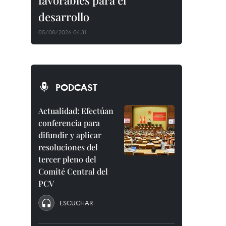
favorables para el
desarrollo
05/08/2026 04:31
PODCAST
Actualidad: Efectúan
conferencia para
difundir y aplicar
resoluciones del
tercer pleno del
Comité Central del
PCV
ESCUCHAR