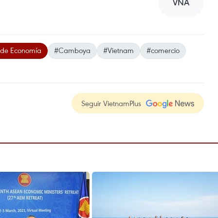
VNA
s de Economía
#Camboya
#Vietnam
#comercio
Seguir VietnamPlus