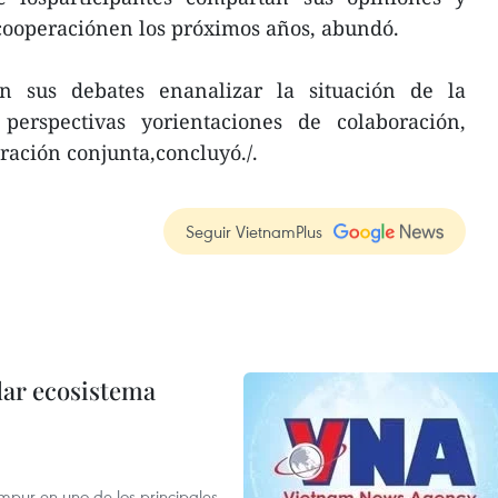
 cooperaciónen los próximos años, abundó.
án sus debates enanalizar la situación de la
perspectivas yorientaciones de colaboración,
ación conjunta,concluyó./.
Seguir VietnamPlus
dar ecosistema
mpur en uno de los principales