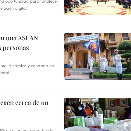
na oportunidad para fortalecer
mación digital.
on una ASEAN
as personas
nte, dinámica y centrada en
ional.
 caen cerca de un
,8% en el primer semestre de