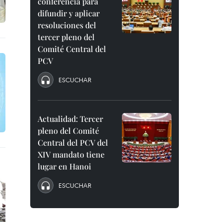
conferencia para
difundir y aplicar
resoluciones del
tercer pleno del
Comité Central del
PCV
ESCUCHAR
Actualidad: Tercer
pleno del Comité
Central del PCV del
XIV mandato tiene
lugar en Hanoi
ESCUCHAR