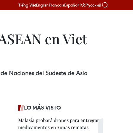
Tiếng Việt
English
Français
Español
Русский
中文
 ASEAN en Viet
n de Naciones del Sudeste de Asia
LO MÁS VISTO
Malasia probará drones para entregar
medicamentos en zonas remotas