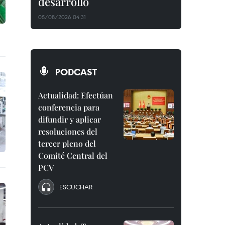
desarrollo
05/08/2026 04:31
PODCAST
Actualidad: Efectúan
conferencia para
difundir y aplicar
resoluciones del
tercer pleno del
Comité Central del
PCV
ESCUCHAR