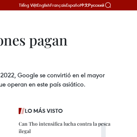
Tiếng Việt
English
Français
Español
Русский
中文
ones pagan
 2022, Google se convirtió en el mayor
ue operan en este país asiático.
LO MÁS VISTO
Can Tho intensifica lucha contra la pesca
ilegal