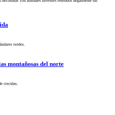
 decomisar 104 animales silvestres retenidos ilegalmente sin
vida
tándares verdes.
ias montañosas del norte
de crecidas.