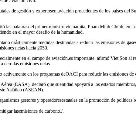
s de aviación civil.
tatales de gestión y expertosen aviación procedentes de los países del S
, citó las palabrasdel primer ministro vietnamita, Pham Minh Chinh, en
rtiendo en el mayor desafío de la humanidad.
ntado drásticamente medidas destinadas a reducir las emisiones de gase
misiones netas hacia 2050.
lmente en el campo de aviación,es importante, afirmó Viet Son al resa
a cero las emisiones netas.
o activamente en los programas deOACI para reducir las emisiones de ca
Aérea (EASA), declaró que suentidad apoyará a los estados miembros, c
este Asiático (ASEAN).
anismos gestores y operadoresestatales en la promoción de políticas r
 mitigar lasemisiones de carbono./.