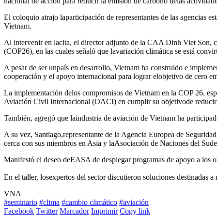
nacional de acción para reducir la emisión de carbono delas actividade
El coloquio atrajo laparticipación de representantes de las agencias es
Vietnam.
Al intervenir en lacita, el director adjunto de la CAA Dinh Viet Son
(COP26), en las cuales señaló que lavariación climática se está convi
A pesar de ser unpaís en desarrollo, Vietnam ha construido e impleme
cooperación y el apoyo internacional para lograr elobjetivo de cero e
La implementación delos compromisos de Vietnam en la COP 26, especia
Aviación Civil Internacional (OACI) en cumplir su objetivode reducir 
También, agregó que laindustria de aviación de Vietnam ha participad
A su vez, Santiago,representante de la Agencia Europea de Seguridad 
cerca con sus miembros en Asia y laAsociación de Naciones del Sud
Manifestó el deseo deEASA de desplegar programas de apoyo a los org
En el taller, losexpertos del sector discutieron soluciones destinadas a
VNA
#seminario
#clima
#cambio climático
#aviación
Facebook
Twitter
Marcador
Imprimir
Copy link