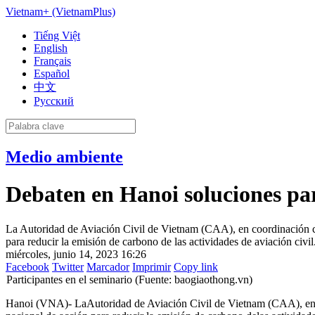
Vietnam+ (VietnamPlus)
Tiếng Việt
English
Français
Español
中文
Русский
Medio ambiente
Debaten en Hanoi soluciones par
La Autoridad de Aviación Civil de Vietnam (CAA), en coordinación co
para reducir la emisión de carbono de las actividades de aviación civil
miércoles, junio 14, 2023 16:26
Facebook
Twitter
Marcador
Imprimir
Copy link
Participantes en el seminario (Fuente: baogiaothong.vn)
Hanoi (VNA)- LaAutoridad de Aviación Civil de Vietnam (CAA), en c