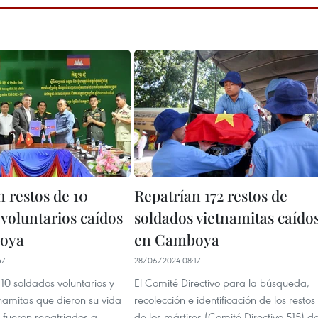
 restos de 10
Repatrían 172 restos de
 voluntarios caídos
soldados vietnamitas caído
oya
en Camboya
47
28/06/2024 08:17
 10 soldados voluntarios y
El Comité Directivo para la búsqueda,
namitas que dieron su vida
recolección e identificación de los restos
fueron repatriados a
de los mártires (Comité Directivo 515) d