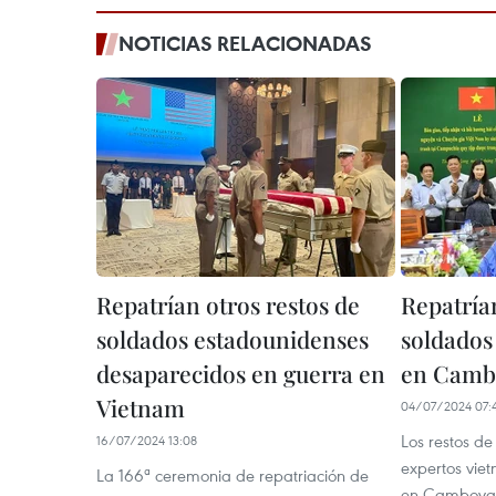
NOTICIAS RELACIONADAS
Repatrían otros restos de
Repatrían
soldados estadounidenses
soldados
desaparecidos en guerra en
en Camb
Vietnam
04/07/2024 07:
Los restos de
16/07/2024 13:08
expertos viet
La 166ª ceremonia de repatriación de
en Camboya 