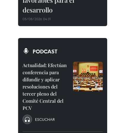
favorables para el
desarrollo
05/08/2026 04:31
PODCAST
Actualidad: Efectúan
conferencia para
difundir y aplicar
resoluciones del
tercer pleno del
Comité Central del
PCV
ESCUCHAR