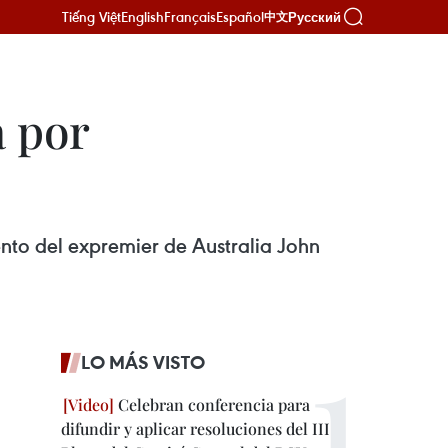
Tiếng Việt
English
Français
Español
Русский
中文
a por
ento del expremier de Australia John
LO MÁS VISTO
Celebran conferencia para
difundir y aplicar resoluciones del III