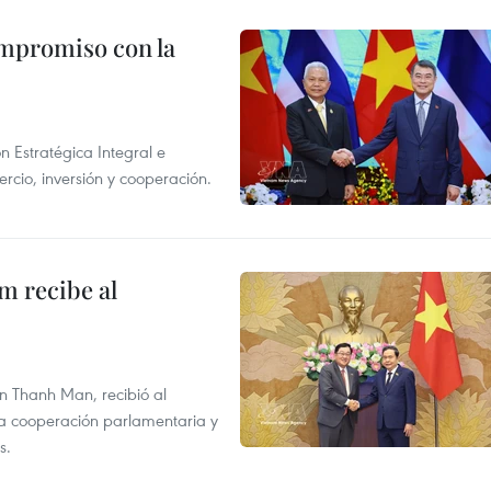
ompromiso con la
n Estratégica Integral e
rcio, inversión y cooperación.
m recibe al
n Thanh Man, recibió al
la cooperación parlamentaria y
s.