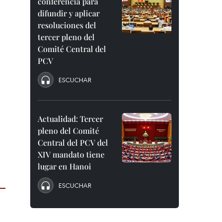
conferencia para
difundir y aplicar
resoluciones del
tercer pleno del
Comité Central del
PCV
ESCUCHAR
Actualidad: Tercer
pleno del Comité
Central del PCV del
XIV mandato tiene
lugar en Hanoi
ESCUCHAR