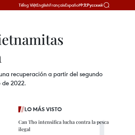
Tiếng Việt
English
Français
Español
Русский
中文
ietnamitas
n
una recuperación a partir del segundo
e de 2022.
LO MÁS VISTO
Can Tho intensifica lucha contra la pesca
ilegal