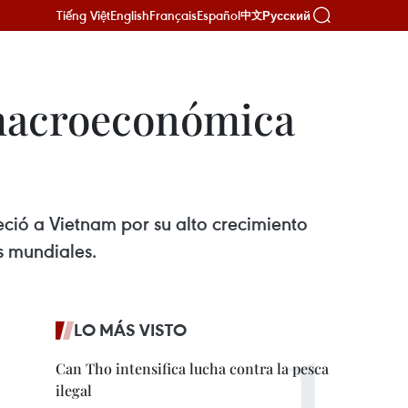
Tiếng Việt
English
Français
Español
Русский
中文
n macroeconómica
eció a Vietnam por su alto crecimiento
s mundiales.
LO MÁS VISTO
Can Tho intensifica lucha contra la pesca
ilegal