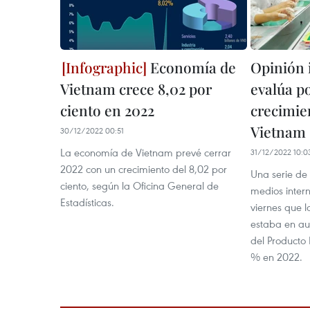
Economía de
Opinión 
Vietnam crece 8,02 por
evalúa p
ciento en 2022
crecimie
Vietnam
30/12/2022 00:51
La economía de Vietnam prevé cerrar
31/12/2022 10:0
2022 con un crecimiento del 8,02 por
Una serie de 
ciento, según la Oficina General de
medios inter
Estadísticas.
viernes que 
estaba en au
del Producto 
% en 2022.