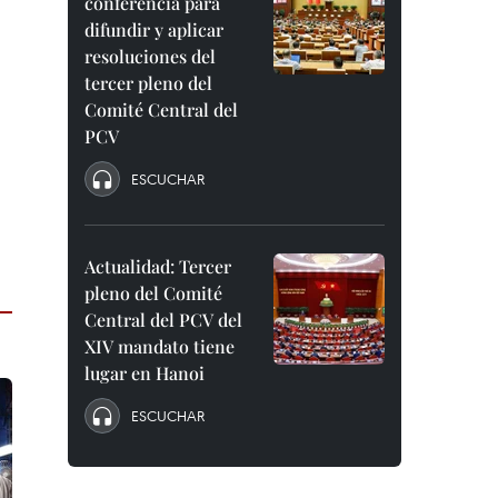
conferencia para
difundir y aplicar
resoluciones del
tercer pleno del
Comité Central del
PCV
ESCUCHAR
Actualidad: Tercer
pleno del Comité
Central del PCV del
XIV mandato tiene
lugar en Hanoi
ESCUCHAR