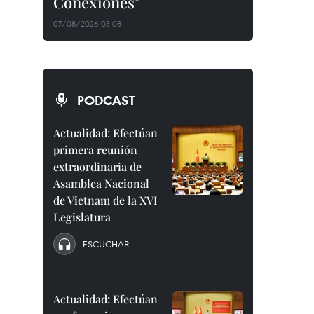
Conexiones"
07/08/2026 03:08
PODCAST
Actualidad: Efectúan
primera reunión
extraordinaria de
Asamblea Nacional
de Vietnam de la XVI
Legislatura
ESCUCHAR
Actualidad: Efectúan