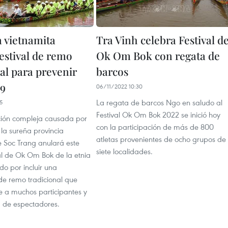
a vietnamita
Tra Vinh celebra Festival d
estival de remo
Ok Om Bok con regata de
al para prevenir
barcos
9
06/11/2022 10:30
La regata de barcos Ngo en saludo al
5
Festival Ok Om Bok 2022 se inició hoy
ación compleja causada por
con la participación de más de 800
la sureña provincia
atletas provenientes de ocho grupos de
e Soc Trang anulará este
siete localidades.
al de Ok Om Bok de la etnia
do por incluir una
de remo tradicional que
e a muchos participantes y
d de espectadores.