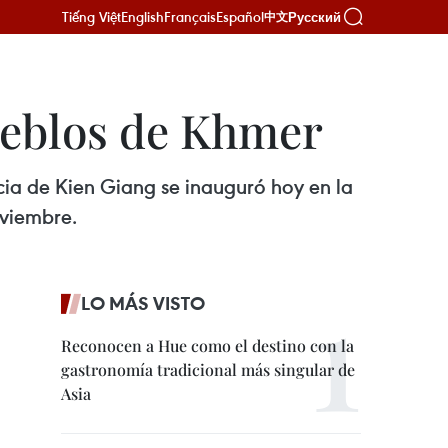
Tiếng Việt
English
Français
Español
Русский
中文
pueblos de Khmer
ncia de Kien Giang se inauguró hoy en la
oviembre.
LO MÁS VISTO
Reconocen a Hue como el destino con la
gastronomía tradicional más singular de
Asia