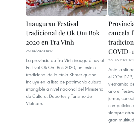
Inauguran Festival
Provinci
tradicional de Ok Om Bok
cancela f
2020 en Tra Vinh
tradicion
COVID-1
25/10/2020 10:17
La provincia de Tra Vinh inauguró hoy el
27/09/2021 02:1
Festival Ok Om Bok 2020, un festejo
Ante la situ
tradicional de la etnia Khmer que se
el COVID-19, 
incluye en la lista de patrimonio cultural
vietnamita d
intangible a nivel nacional del Ministerio
año el Festiv
de Cultura, Deportes y Turismo de
jemer, conoci
Vietnam.
competición 
siempre atra
gran multitu