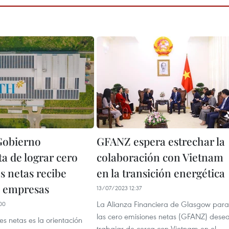
Gobierno
GFANZ espera estrechar la
a de lograr cero
colaboración con Vietnam
s netas recibe
en la transición energética
 empresas
13/07/2023 12:37
La Alianza Financiera de Glasgow para
00
las cero emisiones netas (GFANZ) dese
s netas es la orientación
trabajar de cerca con Vietnam en el