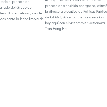
 todo el proceso de
proceso de transición energética, afirm
errado del Grupo de
la directora ejecutiva de Políticas Públic
cteos TH de Vietnam, desde
de GFANZ, Alice Carr, en una reunión
rdes hasta la leche limpia de
hoy aquí con el vicepremier vietnamita,
Tran Hong Ha.