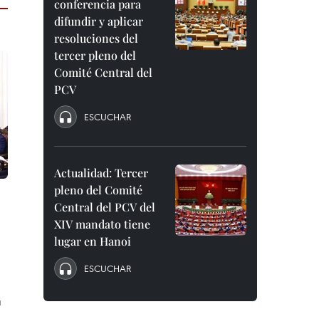
conferencia para
difundir y aplicar
resoluciones del
tercer pleno del
Comité Central del
PCV
ESCUCHAR
Actualidad: Tercer
pleno del Comité
Central del PCV del
XIV mandato tiene
lugar en Hanoi
ESCUCHAR
a