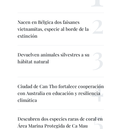
Nacen en Bélgica dos faisanes
vietnamitas, especie al borde de la
extinción
Devuelven animales silvestres a su
hábitat natural
Ciudad de Can Tho fortalece cooperación
con Australia en educación y resiliencia
climática
Descubren dos especies raras de coral en
Área Marina Protegida de Ca Mau