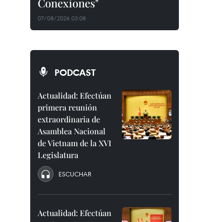
Conexiones"
07/08/2026 03:08
PODCAST
Actualidad: Efectúan
primera reunión
extraordinaria de
Asamblea Nacional
de Vietnam de la XVI
Legislatura
ESCUCHAR
Actualidad: Efectúan