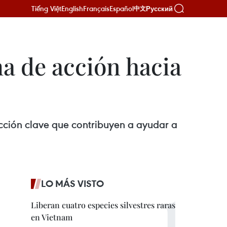
Tiếng Việt
English
Français
Español
Русский
中文
 de acción hacia
ción clave que contribuyen a ayudar a
LO MÁS VISTO
Liberan cuatro especies silvestres raras
en Vietnam