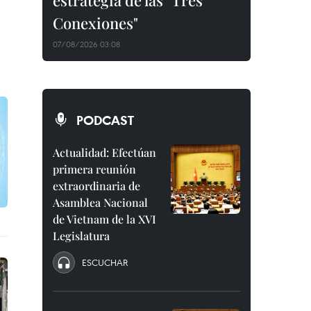
estrategia de las "Tres
Conexiones"
07/08/2026 03:08
PODCAST
Actualidad: Efectúan
primera reunión
extraordinaria de
Asamblea Nacional
de Vietnam de la XVI
Legislatura
ESCUCHAR