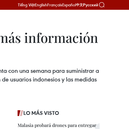
Tiếng Việt
English
Français
Español
Русский
中文
 más información
nta con una semana para suministrar a
 de usuarios indonesios y las medidas
LO MÁS VISTO
Malasia probará drones para entregar