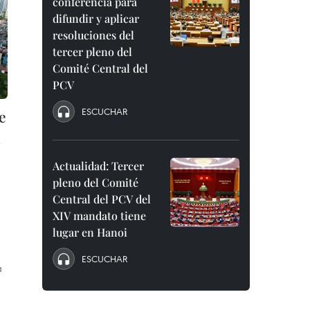
conferencia para
difundir y aplicar
resoluciones del
tercer pleno del
Comité Central del
PCV
ESCUCHAR
e
n
Actualidad: Tercer
pleno del Comité
Central del PCV del
XIV mandato tiene
lugar en Hanoi
ESCUCHAR
a