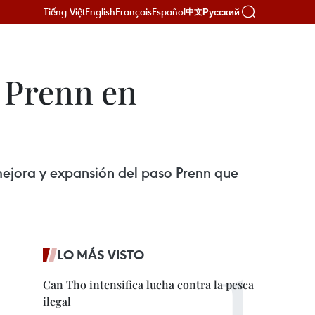
Tiếng Việt
English
Français
Español
Русский
中文
o Prenn en
ejora y expansión del paso Prenn que
LO MÁS VISTO
Can Tho intensifica lucha contra la pesca
ilegal