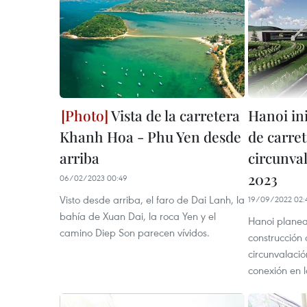
Vista de la carretera
Hanoi in
Khanh Hoa - Phu Yen desde
de carre
arriba
circunval
2023
06/02/2023 00:49
Visto desde arriba, el faro de Dai Lanh, la
19/09/2022 02:
bahía de Xuan Dai, la roca Yen y el
Hanoi planea 
camino Diep Son parecen vívidos.
construcción 
circunvalació
conexión en l