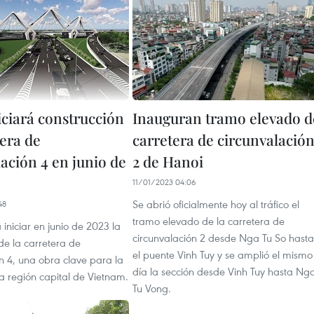
iciará construcción
Inauguran tramo elevado d
tera de
carretera de circunvalació
ación 4 en junio de
2 de Hanoi
11/01/2023 04:06
Se abrió oficialmente hoy al tráfico el
48
tramo elevado de la carretera de
iniciar en junio de 2023 la
circunvalación 2 desde Nga Tu So hasta
de la carretera de
el puente Vinh Tuy y se amplió el mismo
n 4, una obra clave para la
día la sección desde Vinh Tuy hasta Ng
a región capital de Vietnam.
Tu Vong.