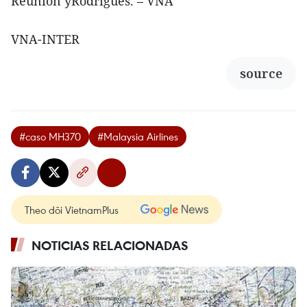
Reunión yRodrigues. – VNA
VNA-INTER
source
#caso MH370
#Malaysia Airlines
Theo dõi VietnamPlus
NOTICIAS RELACIONADAS