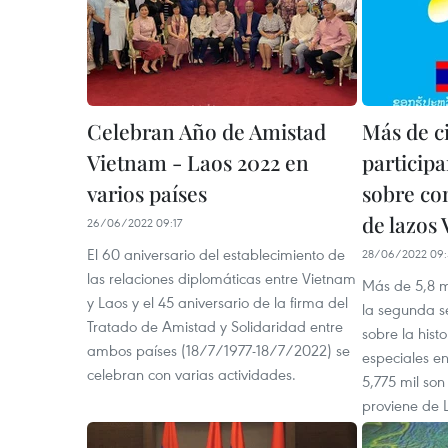
Celebran Año de Amistad
Más de c
Vietnam - Laos 2022 en
particip
varios países
sobre co
de lazos
26/06/2022 09:17
El 60 aniversario del establecimiento de
28/06/2022 09:
las relaciones diplomáticas entre Vietnam
Más de 5,8 m
y Laos y el 45 aniversario de la firma del
la segunda s
Tratado de Amistad y Solidaridad entre
sobre la histo
ambos países (18/7/1977-18/7/2022) se
especiales en
celebran con varias actividades.
5,775 mil son
proviene de L