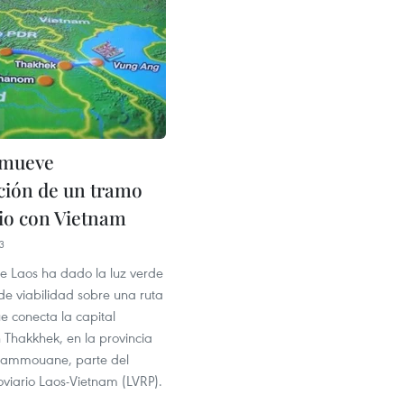
omueve
ción de un tramo
rio con Vietnam
3
de Laos ha dado la luz verde
de viabilidad sobre una ruta
ue conecta la capital
 Thakkhek, en la provincia
hammouane, parte del
oviario Laos-Vietnam (LVRP).