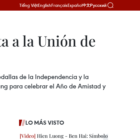
Tiếng Việt
English
Français
Español
Русский
中文
a a la Unión de
edallas de la Independencia y la
ng para celebrar el Año de Amistad y
LO MÁS VISTO
Hien Luong - Ben Hai: Símbolo