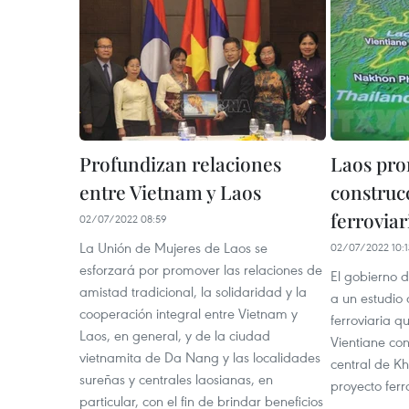
Profundizan relaciones
Laos pr
entre Vietnam y Laos
construc
ferrovia
02/07/2022 08:59
La Unión de Mujeres de Laos se
02/07/2022 10:1
esforzará por promover las relaciones de
El gobierno 
amistad tradicional, la solidaridad y la
a un estudio 
cooperación integral entre Vietnam y
ferroviaria q
Laos, en general, y de la ciudad
Vientiane con
vietnamita de Da Nang y las localidades
central de K
sureñas y centrales laosianas, en
proyecto ferr
particular, con el fin de brindar beneficios