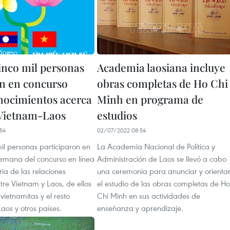
inco mil personas
Academia laosiana incluye
an en concurso
obras completas de Ho Chi
nocimientos acerca
Minh en programa de
 Vietnam-Laos
estudios
54
02/07/2022 08:54
il personas participaron en
La Academia Nacional de Política y
emana del concurso en línea
Administración de Laos se llevó a cabo
ria de las relaciones
una ceremonia para anunciar y orienta
tre Vietnam y Laos, de ellos
el estudio de las obras completas de Ho
 vietnamitas y el resto
Chi Minh en sus actividades de
aos y otros países.
enseñanza y aprendizaje.