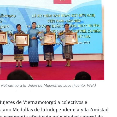
 vietnamita a la Unión de Mujeres de Laos (Fuente: VNA)
ujeres de Vietnamotorgó a colectivos e
osiano Medallas de laIndependencia y la Amistad
na ceremonia efectuada enla ciudad central de