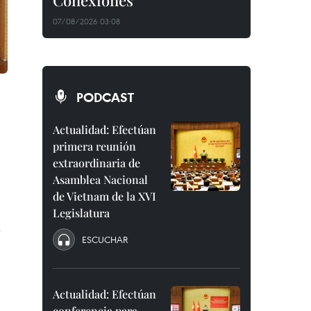
Conexiones"
07/08/2026 03:08
PODCAST
Actualidad: Efectúan
primera reunión
extraordinaria de
Asamblea Nacional
de Vietnam de la XVI
Legislatura
r
ESCUCHAR
Actualidad: Efectúan
conferencia para