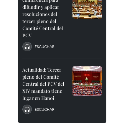
difundir y aplicar
resoluciones del
tercer pleno del
Comité Central del
PCV
ESCUCHAR
Actualidad: Tercer
pleno del Comité
Central del PCV del
XIV mandato tiene
lugar en Hanoi
ESCUCHAR