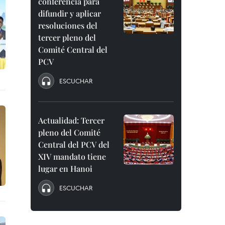
conferencia para
difundir y aplicar
resoluciones del
tercer pleno del
Comité Central del
PCV
ESCUCHAR
Actualidad: Tercer
pleno del Comité
Central del PCV del
XIV mandato tiene
lugar en Hanoi
ESCUCHAR