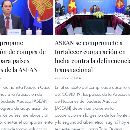
 propone
ASEAN se compromete a
ión de compra de
fortalecer cooperación en
para países
lucha contra la delincuenci
s de la ASEAN
transnacional
9
29/09/2021 08:43
ller vietnamita Nguyen Quoc
En el contexto del complicado desarroll
hoy a la Asociación de
del COVID-19, los países de la Asociaci
 Sudeste Asiático (ASEAN)
de Naciones del Sudeste Asiático
rogreso de adquisición de
(ASEAN) deben centrarse en la
 los países miembros y al
cooperación en la gestión de las fronter
, alentar el compartimiento
y la seguridad cibernética, sugirió hoy e
uctos de forma voluntaria
teniente general Luong Tam Quang,