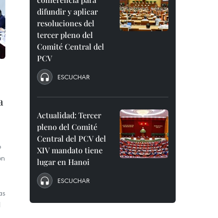
difundir y aplicar
resoluciones del
tercer pleno del
Comité Central del
PCV
ESCUCHAR
a
Actualidad: Tercer
pleno del Comité
Central del PCV del
o
XIV mandato tiene
ón
lugar en Hanoi
ESCUCHAR
as
l