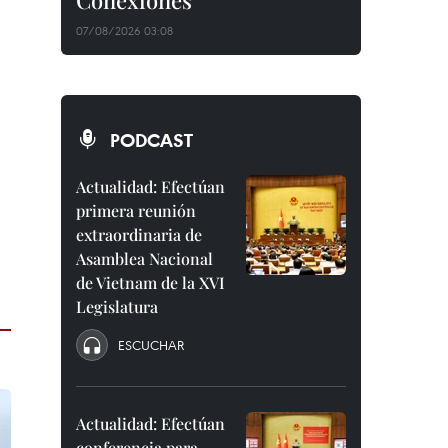
Conexiones"
07/08/2026 03:08
PODCAST
Actualidad: Efectúan
primera reunión
extraordinaria de
Asamblea Nacional
de Vietnam de la XVI
Legislatura
ESCUCHAR
Actualidad: Efectúan
conferencia para