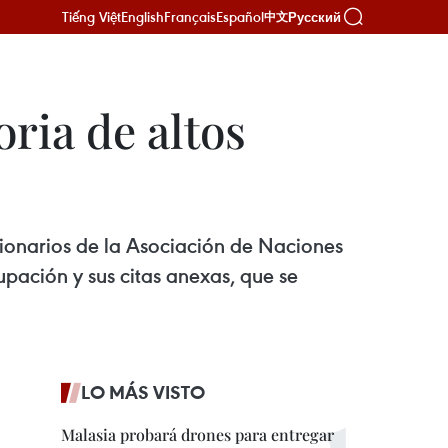
Tiếng Việt
English
Français
Español
Русский
中文
ria de altos
ncionarios de la Asociación de Naciones
upación y sus citas anexas, que se
LO MÁS VISTO
Malasia probará drones para entregar