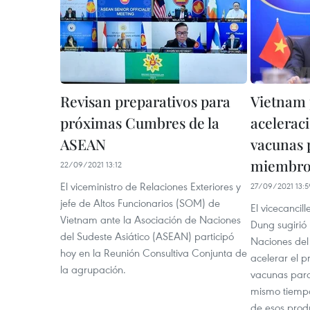
Revisan preparativos para
Vietnam
próximas Cumbres de la
acelerac
ASEAN
vacunas 
miembro
22/09/2021 13:12
El viceministro de Relaciones Exteriores y
27/09/2021 13:5
jefe de Altos Funcionarios (SOM) de
El vicecanci
Vietnam ante la Asociación de Naciones
Dung sugirió 
del Sudeste Asiático (ASEAN) participó
Naciones del
hoy en la Reunión Consultiva Conjunta de
acelerar el p
la agrupación.
vacunas para
mismo tiempo
de esos prod