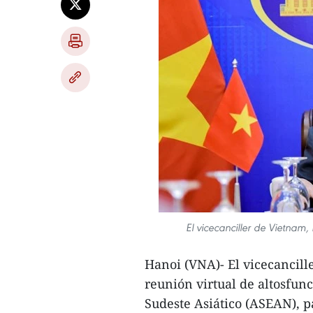
El vicecanciller de Vietna
Hanoi (VNA)- El vicecancill
reunión virtual de altosfun
Sudeste Asiático (ASEAN), p