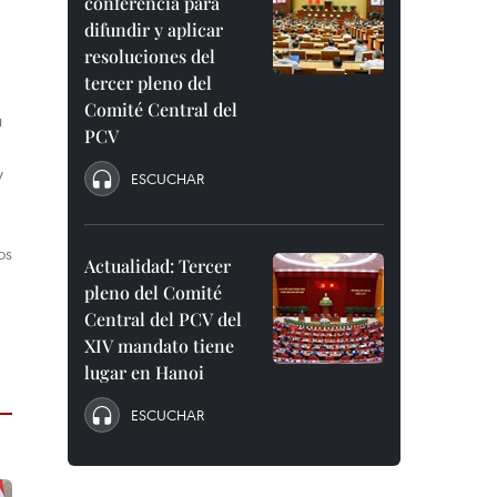
conferencia para
difundir y aplicar
resoluciones del
tercer pleno del
Comité Central del
u
PCV
y
ESCUCHAR
os
Actualidad: Tercer
pleno del Comité
Central del PCV del
XIV mandato tiene
lugar en Hanoi
ESCUCHAR