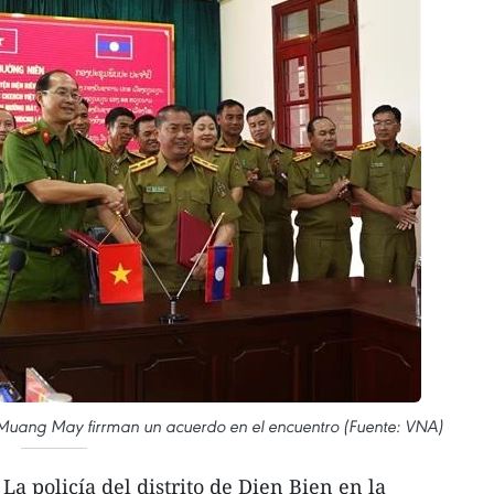
e de Muang May firrman un acuerdo en el encuentro (Fuente: VNA)
a policía del distrito de Dien Bien en la