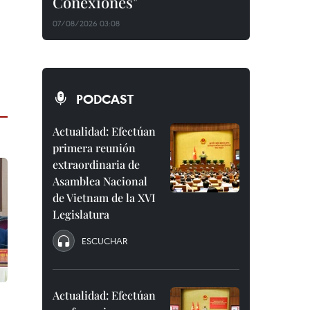
Conexiones"
07/08/2026 03:08
PODCAST
Actualidad: Efectúan
primera reunión
extraordinaria de
Asamblea Nacional
de Vietnam de la XVI
Legislatura
ESCUCHAR
Actualidad: Efectúan