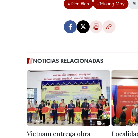
#Dien Bien
#Muang May
#P
NOTICIAS RELACIONADAS
Vietnam entrega obra
Localida