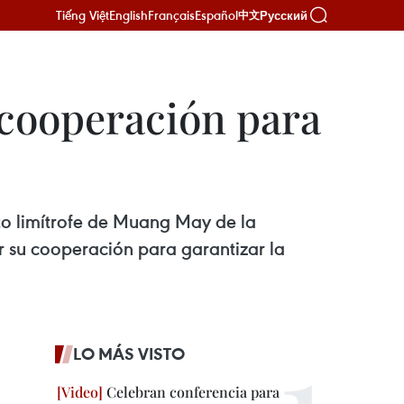
Tiếng Việt
English
Français
Español
Русский
中文
a cooperación para
ito limítrofe de Muang May de la
r su cooperación para garantizar la
LO MÁS VISTO
Celebran conferencia para