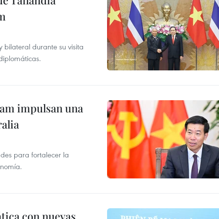
de Tailandia
am
ilateral durante su visita
 diplomáticas.
tnam impulsan una
alia
des para fortalecer la
onomía.
ática con nuevas