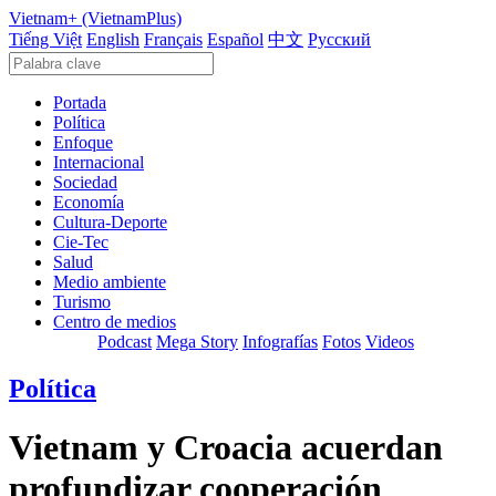
Vietnam+ (VietnamPlus)
Tiếng Việt
English
Français
Español
中文
Русский
Portada
Política
Enfoque
Internacional
Sociedad
Economía
Cultura-Deporte
Cie-Tec
Salud
Medio ambiente
Turismo
Centro de medios
Podcast
Mega Story
Infografías
Fotos
Videos
Política
Vietnam y Croacia acuerdan
profundizar cooperación