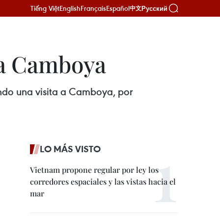
Tiếng Việt
English
Français
Español
Русский
中文
l a Camboya
ando una visita a Camboya, por
LO MÁS VISTO
Vietnam propone regular por ley los
corredores espaciales y las vistas hacia el
mar