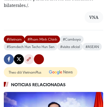
bilaterales./.
VNA
#Vietnam
#Pham Minh Chinh
#Camboya
#Samdech Hun Techo Hun Sen
#visita oficial
#ASEAN
Theo dõi VietnamPlus
NOTICIAS RELACIONADAS